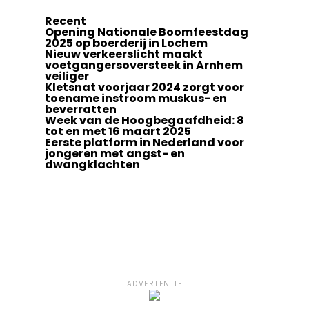
Recent
Opening Nationale Boomfeestdag
2025 op boerderij in Lochem
Nieuw verkeerslicht maakt
voetgangersoversteek in Arnhem
veiliger
Kletsnat voorjaar 2024 zorgt voor
toename instroom muskus- en
beverratten
Week van de Hoogbegaafdheid: 8
tot en met 16 maart 2025
Eerste platform in Nederland voor
jongeren met angst- en
dwangklachten
ADVERTENTIE