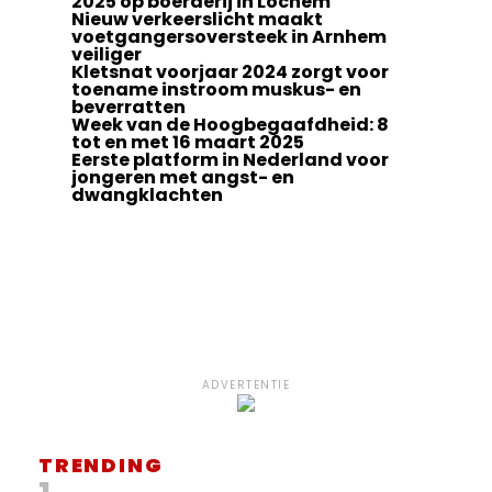
2025 op boerderij in Lochem
Nieuw verkeerslicht maakt
voetgangersoversteek in Arnhem
veiliger
Kletsnat voorjaar 2024 zorgt voor
toename instroom muskus- en
beverratten
Week van de Hoogbegaafdheid: 8
tot en met 16 maart 2025
Eerste platform in Nederland voor
jongeren met angst- en
dwangklachten
ADVERTENTIE
TRENDING