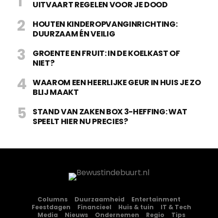
UITVAART REGELEN VOOR JE DOOD
HOUTEN KINDEROPVANGINRICHTING:
DUURZAAM ÉN VEILIG
GROENTE EN FRUIT: IN DE KOELKAST OF
NIET?
WAAROM EEN HEERLIJKE GEUR IN HUIS JE ZO
BLIJ MAAKT
STAND VAN ZAKEN BOX 3-HEFFING: WAT
SPEELT HIER NU PRECIES?
Columns
Duurzaamheid
Entertainment
Feestdagen
Financieel
Huis & tuin
IT & Tech
Media
Nieuws
Ondernemen
Regio
Tips