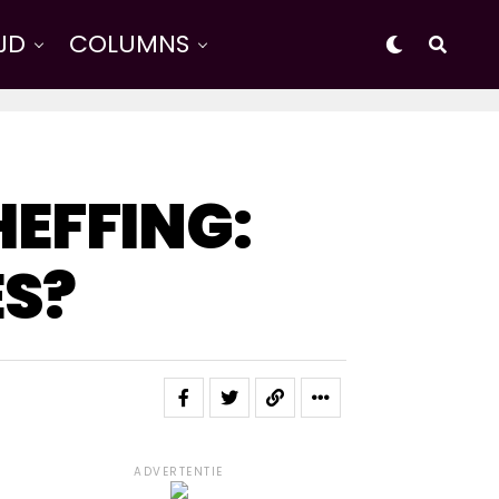
IJD
COLUMNS
EFFING:
ES?
ADVERTENTIE