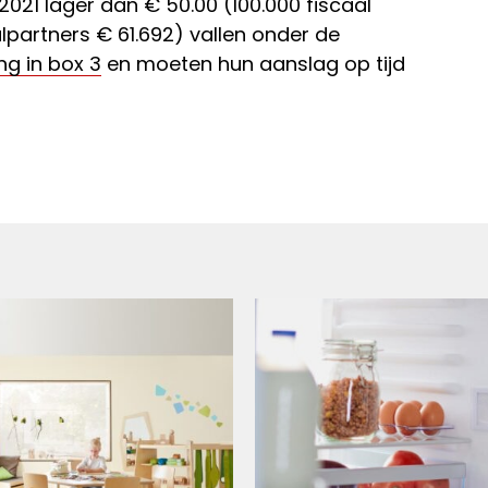
21 lager dan € 50.00 (100.000 fiscaal
lpartners € 61.692) vallen onder de
ng in box 3
en moeten hun aanslag op tijd