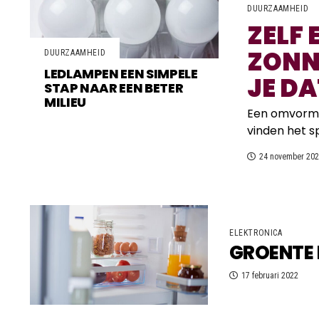
DUURZAAMHEID
ZELF
ZONN
DUURZAAMHEID
LEDLAMPEN EEN SIMPELE
JE DA
STAP NAAR EEN BETER
MILIEU
Een omvormer
vinden het s
24 november 20
ELEKTRONICA
GROENTE E
17 februari 2022