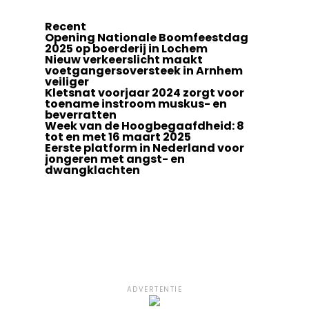
Recent
Opening Nationale Boomfeestdag
2025 op boerderij in Lochem
Nieuw verkeerslicht maakt
voetgangersoversteek in Arnhem
veiliger
Kletsnat voorjaar 2024 zorgt voor
toename instroom muskus- en
beverratten
Week van de Hoogbegaafdheid: 8
tot en met 16 maart 2025
Eerste platform in Nederland voor
jongeren met angst- en
dwangklachten
ADVERTENTIE