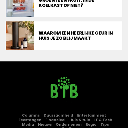
GROENTE EN FRUIT: IN DE
KOELKAST OF NIET?
WAAROM EEN HEERLIJKE GEUR IN
HUIS JE ZO BLIJ MAAKT
Columns
Duurzaamheid
Entertainment
Feestdagen
Financieel
Huis & tuin
IT & Tech
Media
Nieuws
Ondernemen
Regio
Tips