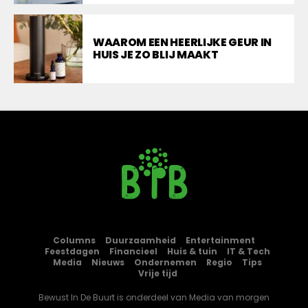
WAAROM EEN HEERLIJKE GEUR IN
HUIS JE ZO BLIJ MAAKT
Columns
Duurzaamheid
Entertainment
Feestdagen
Financieel
Huis & tuin
IT & Tech
Media
Nieuws
Ondernemen
Regio
Tips
Vrije tijd
Bewust In De Buurt is onderdeel van
Media van morgen