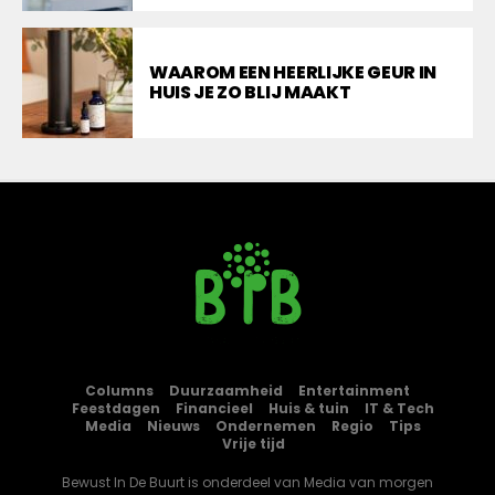
WAAROM EEN HEERLIJKE GEUR IN
HUIS JE ZO BLIJ MAAKT
Columns
Duurzaamheid
Entertainment
Feestdagen
Financieel
Huis & tuin
IT & Tech
Media
Nieuws
Ondernemen
Regio
Tips
Vrije tijd
Bewust In De Buurt is onderdeel van
Media van morgen