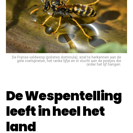
De Franse veldwesp (polistes dominula), snel te herkennen aan de
gele voelsprieten, het ranke lijfje en in vlucht aan de pootjes die
onder het lijf hangen.
De Wespentelling
leeft in heel het
land