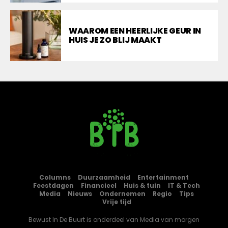
WAAROM EEN HEERLIJKE GEUR IN
HUIS JE ZO BLIJ MAAKT
Columns
Duurzaamheid
Entertainment
Feestdagen
Financieel
Huis & tuin
IT & Tech
Media
Nieuws
Ondernemen
Regio
Tips
Vrije tijd
Bewust In De Buurt is onderdeel van
Media van morgen