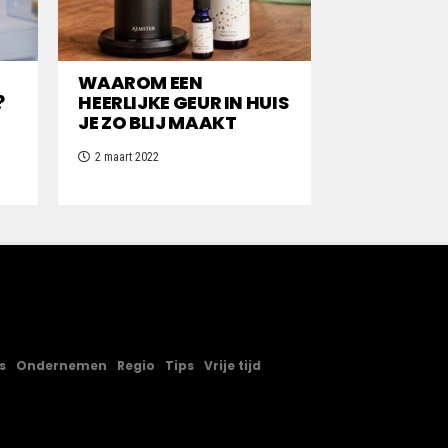
WAAROM EEN
?
HEERLIJKE GEUR IN HUIS
JE ZO BLIJ MAAKT
2 maart 2022
s
Ondernemen
Regio
Tips
Vrije tijd