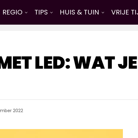
REGIO
TIPS
HUIS & TUIN
VRIJE T
MET LED: WAT J
ember 2022