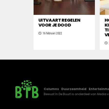
UITVAART REGELEN
H
VOOR JE DOOD
K
T
16 februari 2022
V
Columns
Duurzaamheid
Entertainm
Bewust In De Buurt is onderdeel van
Media 