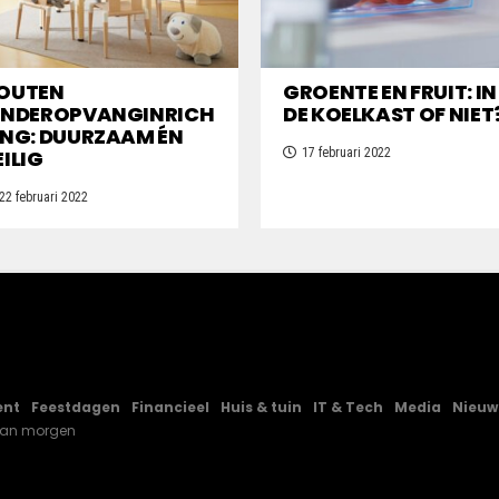
OUTEN
GROENTE EN FRUIT: IN
INDEROPVANGINRICH
DE KOELKAST OF NIET
ING: DUURZAAM ÉN
EILIG
17 februari 2022
22 februari 2022
ent
Feestdagen
Financieel
Huis & tuin
IT & Tech
Media
Nieuw
van morgen