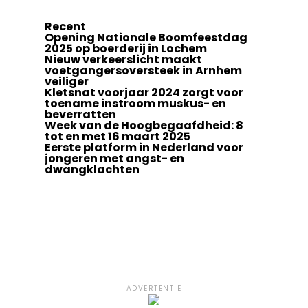
Recent
Opening Nationale Boomfeestdag
2025 op boerderij in Lochem
Nieuw verkeerslicht maakt
voetgangersoversteek in Arnhem
veiliger
Kletsnat voorjaar 2024 zorgt voor
toename instroom muskus- en
beverratten
Week van de Hoogbegaafdheid: 8
tot en met 16 maart 2025
Eerste platform in Nederland voor
jongeren met angst- en
dwangklachten
ADVERTENTIE