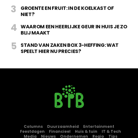
GROENTE EN FRUIT: IN DE KOELKAST OF
NIET?
WAAROM EEN HEERLIJKE GEUR IN HUIS JE ZO
BLIJ MAAKT
STAND VAN ZAKEN BOX 3-HEFFING: WAT
SPEELT HIER NU PRECIES?
Columns
Duurzaamheid
Entertainment
Feestdagen
Financieel
Huis & tuin
IT & Tech
Media
Nieuws
Ondernemen
Regio
Tips